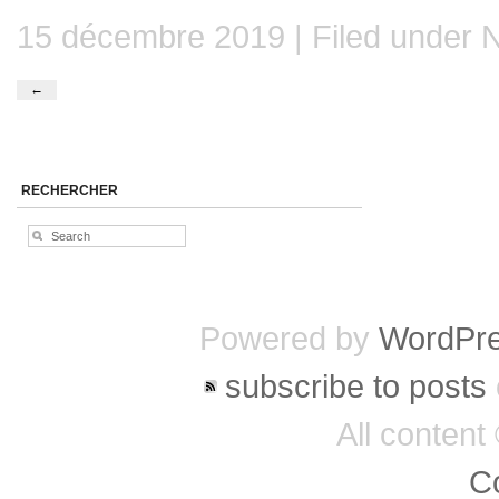
15 décembre 2019 | Filed under
N
←
RECHERCHER
Powered by
WordPr
subscribe to posts
All conten
C