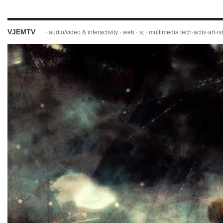
VJEMTV
· audio/video & interactivity · web · vj · multimedia tech·activ·art·ist