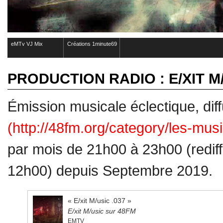
eMTv VJ Mix
Créations 1minute69
PRODUCTION RADIO : E/XIT M
Émission musicale éclectique, di
(http://48fm.org/category/les-mus
par mois de 21h00 à 23h00 (redif
12h00) depuis Septembre 2019.
« E/xit M/usic .037 »
E/xit M/usic sur 48FM
EMTV