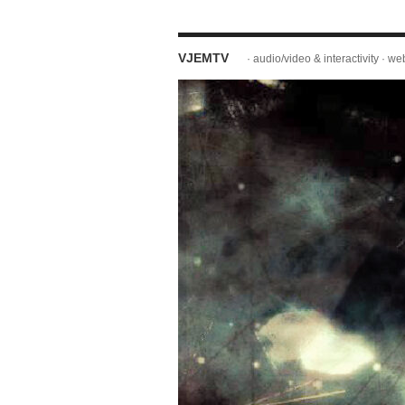
VJEMTV
· audio/video & interactivity · web