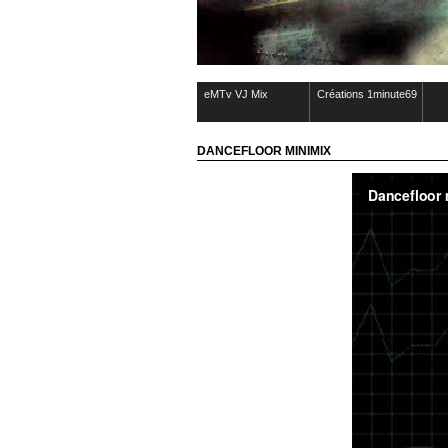
eMTv VJ Mix
Créations 1minute69
DANCEFLOOR MINIMIX