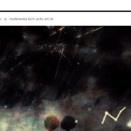
 · vj · multimedia tech·activ·art·ist ·